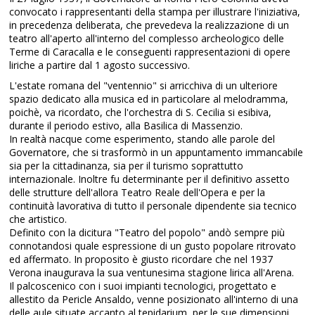
convocato i rappresentanti della stampa per illustrare l'iniziativa,
in precedenza deliberata, che prevedeva la realizzazione di un
teatro all'aperto all'interno del complesso archeologico delle
Terme di Caracalla e le conseguenti rappresentazioni di opere
liriche a partire dal 1 agosto successivo.
L'estate romana del "ventennio" si arricchiva di un ulteriore
spazio dedicato alla musica ed in particolare al melodramma,
poichè, va ricordato, che l'orchestra di S. Cecilia si esibiva,
durante il periodo estivo, alla Basilica di Massenzio.
In realtà nacque come esperimento, stando alle parole del
Governatore, che si trasformò in un appuntamento immancabile
sia per la cittadinanza, sia per il turismo soprattutto
internazionale. Inoltre fu determinante per il definitivo assetto
delle strutture dell'allora Teatro Reale dell'Opera e per la
continuità lavorativa di tutto il personale dipendente sia tecnico
che artistico.
Definito con la dicitura "Teatro del popolo" andò sempre più
connotandosi quale espressione di un gusto popolare ritrovato
ed affermato. In proposito è giusto ricordare che nel 1937
Verona inaugurava la sua ventunesima stagione lirica all'Arena.
Il palcoscenico con i suoi impianti tecnologici, progettato e
allestito da Pericle Ansaldo, venne posizionato all'interno di una
delle aule situate accanto al tepidarium, per le sue dimensioni,