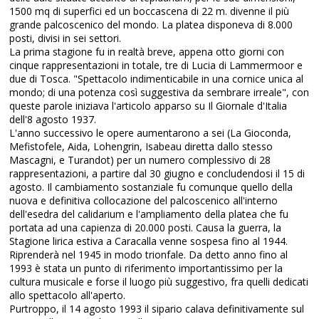
1500 mq di superfici ed un boccascena di 22 m. divenne il più
grande palcoscenico del mondo. La platea disponeva di 8.000
posti, divisi in sei settori.
La prima stagione fu in realtà breve, appena otto giorni con
cinque rappresentazioni in totale, tre di Lucia di Lammermoor e
due di Tosca. "Spettacolo indimenticabile in una cornice unica al
mondo; di una potenza così suggestiva da sembrare irreale", con
queste parole iniziava l'articolo apparso su Il Giornale d'Italia
dell'8 agosto 1937.
L'anno successivo le opere aumentarono a sei (La Gioconda,
Mefistofele, Aida, Lohengrin, Isabeau diretta dallo stesso
Mascagni, e Turandot) per un numero complessivo di 28
rappresentazioni, a partire dal 30 giugno e concludendosi il 15 di
agosto. Il cambiamento sostanziale fu comunque quello della
nuova e definitiva collocazione del palcoscenico all'interno
dell'esedra del calidarium e l'ampliamento della platea che fu
portata ad una capienza di 20.000 posti. Causa la guerra, la
Stagione lirica estiva a Caracalla venne sospesa fino al 1944.
Riprenderà nel 1945 in modo trionfale. Da detto anno fino al
1993 è stata un punto di riferimento importantissimo per la
cultura musicale e forse il luogo più suggestivo, fra quelli dedicati
allo spettacolo all'aperto.
Purtroppo, il 14 agosto 1993 il sipario calava definitivamente sul