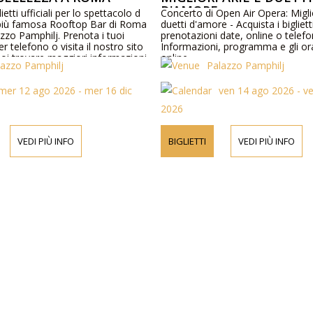
D'AMORE
lietti ufficiali per lo spettacolo d
Concerto di Open Air Opera: Miglio
 più famosa Rooftop Bar di Roma
duetti d'amore - Acquista i bigliett
azzo Pamphilj. Prenota i tuoi
prenotazioni date, online o telefo
per telefono o visita il nostro sito
Informazioni, programma e gli ora
oi trovare maggiori informazioni
online
lazzo Pamphilj
Palazzo Pamphilj
ogramma e prezzi dei biglietti.
mer 12 ago 2026 - mer 16 dic
ven 14 ago 2026 - ve
2026
VEDI PIÙ INFO
BIGLIETTI
VEDI PIÙ INFO