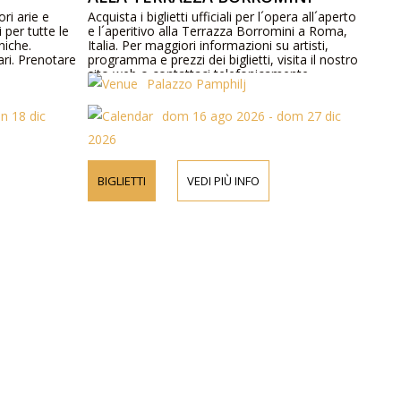
ri arie e
Acquista i biglietti ufficiali per l´opera all´aperto
i per tutte le
e l´aperitivo alla Terrazza Borromini a Roma,
niche.
Italia. Per maggiori informazioni su artisti,
ri. Prenotare
programma e prezzi dei biglietti, visita il nostro
sito web o contattaci telefonicamente.
Palazzo Pamphilj
n 18 dic
dom 16 ago 2026 - dom 27 dic
2026
BIGLIETTI
VEDI PIÙ INFO