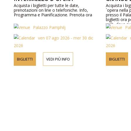
Acquista i biglietti per tutte le date,
Acquista i big
prenotazioni on line o telefoniche. Info,
´opera nella
Programma e Pianificazione. Prenota ora
presso il Pal
biglietti ora 
web, dove pu
Palazzo Pamphilj
Pa
su artisti, pr
ven 07 ago 2026 - mer 30 dic
2026
2026
BIGLIETTI
VEDI PIÙ INFO
BIGLIETTI