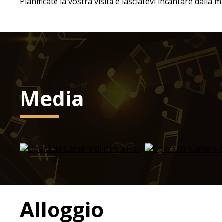
Pianificate la vostra visita e lasciatevi incantare dalla
Media
Alloggio