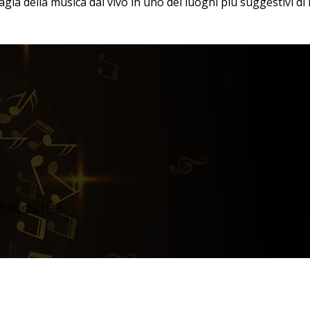
 magia della musica dal vivo in uno dei luoghi più suggestivi d