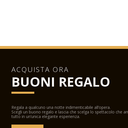
ACQUISTA ORA
BUONI REGALO
Regala a qualcuno una notte indimenticabile all’opera.
Scegli un buono regalo e lascia che scelga lo spettacolo che 
tutto in un’unica elegante esperienza.