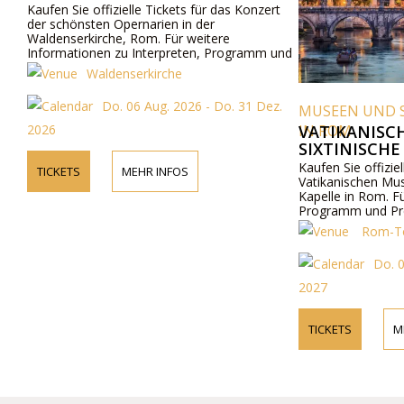
Kaufen Sie offizielle Tickets für das Konzert
der schönsten Opernarien in der
Waldenserkirche, Rom. Für weitere
Informationen zu Interpreten, Programm und
Ticketpreisen besuchen Sie bitte unsere
Waldenserkirche
Website oder kontaktieren Sie uns telefonisch.
Do. 06 Aug. 2026 - Do. 31 Dez.
MUSEEN UND 
2026
IN ROM
VATIKANISC
SIXTINISCHE 
Kaufen Sie offiziell
TICKETS
MEHR INFOS
Vatikanischen Muse
Kapelle in Rom. Fü
Programm und Prei
unsere Website ode
Rom-Tour
telefonisch.
Do. 06
2027
TICKETS
ME