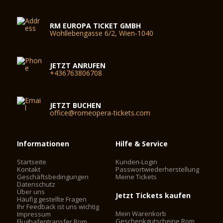
RM EUROPA TICKET GMBH
Wohllebengasse 6/2, Wien-1040
JETZT ANRUFEN
+436763806708
JETZT BUCHEN
office@romeopera-tickets.com
Informationen
Hilfe & Service
Startseite
Kunden-Login
Kontakt
Passwortwiederherstellung
Geschäftsbedingungen
Meine Tickets
Datenschutz
Über uns
Jetzt Tickets kaufen
Häufig gestellte Fragen
Ihr Feedback ist uns wichtig
Mein Warenkorb
Impressum
Geschenkgutscheine Rom
Flughafentransfer Rom