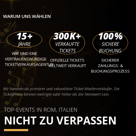
WARUM UNS WÄHLEN
15
+
300
K+
100
%
JAHRE
VERKAUFTE
SICHERE
TICKETS
BUCHUNG
WIR SIND EINE
VERTRAUENSWÜRDIGE
OFFIZIELLE TICKETS
SICHERER
TICKETVERKAUFSAGENTUR
WELTWEIT VERKAUFT
ZAHLUNGS- &
BUCHUNGSPROZESS
Wir handeln als primärer und sekundärer Ticket-Wiederverkäufer. Die
Ticketpreise können niedriger oder höher als der Nennwert sein.
TOP-EVENTS IN ROM, ITALIEN
NICHT ZU VERPASSEN