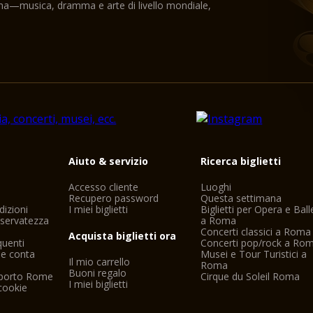
ama—musica, dramma e arte di livello mondiale,
i
Aiuto & servizio
Ricerca biglietti
Accesso cliente
Luoghi
Recupero password
Questa settimana
dizioni
I miei biglietti
Biglietti per Opera e Ball
riservatezza
a Roma
Concerti classici a Roma
Acquista biglietti ora
uenti
Concerti pop/rock a Ro
ne conta
Musei e Tour Turistici a
Il mio carrello
Roma
Buoni regalo
oporto Rome
Cirque du Soleil Roma
I miei biglietti
cookie