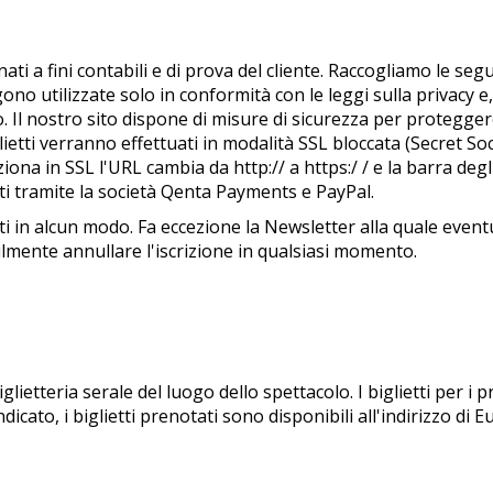
nati a fini contabili e di prova del cliente. Raccogliamo le seg
gono utilizzate solo in conformità con le leggi sulla privacy
o. Il nostro sito dispone di misure di sicurezza per protegge
iglietti verranno effettuati in modalità SSL bloccata (Secret 
iona in SSL l'URL cambia da http:// a https:/ / e la barra deg
ti tramite la società Qenta Payments e PayPal.
ati in alcun modo. Fa eccezione la Newsletter alla quale even
ilmente annullare l'iscrizione in qualsiasi momento.
glietteria serale del luogo dello spettacolo. I biglietti per i 
icato, i biglietti prenotati sono disponibili all'indirizzo d