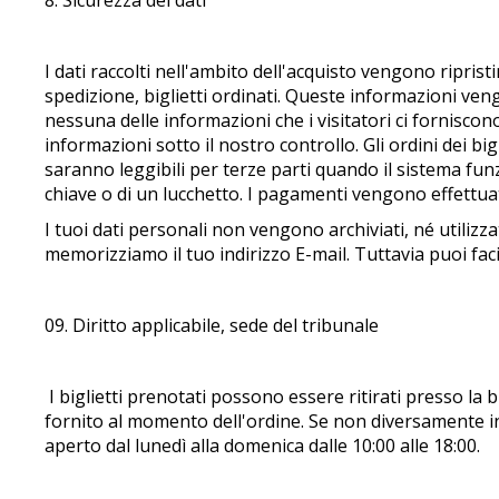
8. Sicurezza dei dati
I dati raccolti nell'ambito dell'acquisto vengono ripristi
spedizione, biglietti ordinati. Queste informazioni ven
nessuna delle informazioni che i visitatori ci forniscon
informazioni sotto il nostro controllo. Gli ordini dei b
saranno leggibili per terze parti quando il sistema funz
chiave o di un lucchetto. I pagamenti vengono effettua
I tuoi dati personali non vengono archiviati, né utilizz
memorizziamo il tuo indirizzo E-mail. Tuttavia puoi fac
09. Diritto applicabile, sede del tribunale
I biglietti prenotati possono essere ritirati presso la bi
fornito al momento dell'ordine. Se non diversamente ind
aperto dal lunedì alla domenica dalle 10:00 alle 18:00.