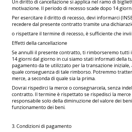
Un diritto di cancellazione si applica nel ramo di biglie
motivazione. Il periodo di recesso scade dopo 14 giorni d
Per esercitare il diritto di recesso, devi informarci (IN
recedere dal presente contratto tramite una dichiarazi
o rispettare il termine di recesso, è sufficiente che inv
Effetti della cancellazione
Se annulli il presente contratto, ti rimborseremo tutti
14 giorni dal giorno in cui siamo stati informati della
pagamento da te utilizzato per la transazione inizial
quale conseguenza di tale rimborso. Potremmo trattene
merce, a seconda di quale sia la prima.
Dovrai rispedirci la merce o consegnarcela, senza indeb
contratto. Il termine è rispettato se rispedisci la merce
responsabile solo della diminuzione del valore dei beni 
funzionamento dei beni.
3. Condizioni di pagamento