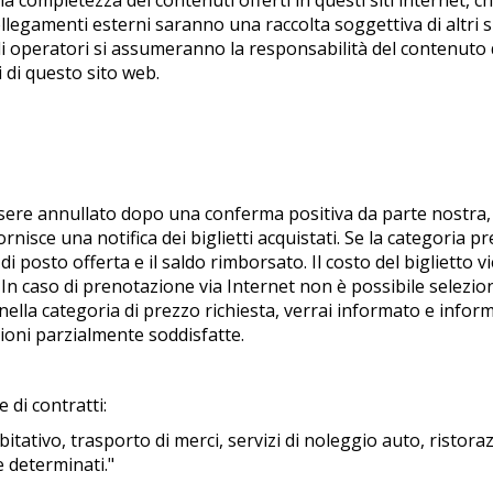
 la completezza dei contenuti offerti in questi siti internet, 
egamenti esterni saranno una raccolta soggettiva di altri siti
gli operatori si assumeranno la responsabilità del contenuto di
 di questo sito web.
ssere annullato dopo una conferma positiva da parte nostra,
fornisce una notifica dei biglietti acquistati. Se la categoria
i posto offerta e il saldo rimborsato. Il costo del biglietto vi
 In caso di prenotazione via Internet non è possibile selezio
i nella categoria di prezzo richiesta, verrai informato e info
zioni parzialmente soddisfatte.
e di contratti:
abitativo, trasporto di merci, servizi di noleggio auto, ristoraz
 determinati."