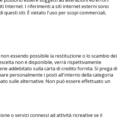
che possono essere soggetti ad alterazioni ed errori.
 Internet. I riferimenti a siti internet esterni sono
 questi siti. È vietato l'uso per scopi commerciali,
 non essendo possibile la restituzione o lo scambio dei
 prescelta non è disponibile, verrà rispettivamente
ene addebitato sulla carta di credito fornita. Si prega di
nare personalmente i posti all'interno della categoria
rmato sulle alternative. Non può essere effettuato un
ione o servizi connessi ad attività ricreative se il