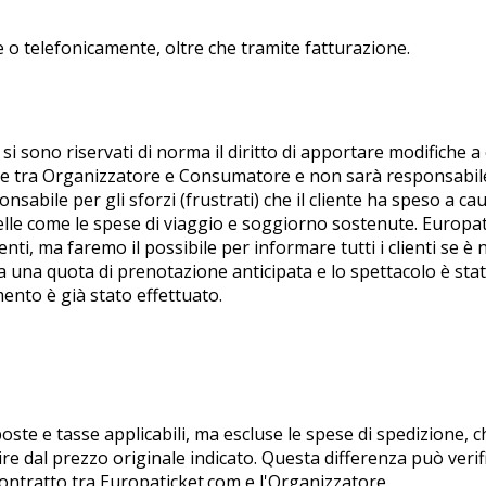
ne o telefonicamente, oltre che tramite fatturazione.
enti si sono riservati di norma il diritto di apportare modifich
ore tra Organizzatore e Consumatore e non sarà responsabile 
abile per gli sforzi (frustrati) che il cliente ha speso a ca
elle come le spese di viaggio e soggiorno sostenute. Europat
enti, ma faremo il possibile per informare tutti i clienti se è n
a una quota di prenotazione anticipata e lo spettacolo è st
mento è già stato effettuato.
oste e tasse applicabili, ma escluse le spese di spedizione, 
ire dal prezzo originale indicato. Questa differenza può verifi
Contratto tra Europaticket.com e l'Organizzatore.