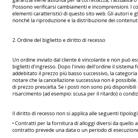
garanzia viene assunta per la correttezza, l'attualità o
Possono verificarsi cambiamenti e incomprensioni. I coll
elementi caratteristici di questo sito web. Gli autori e 
nonché la riproduzione e la distribuzione dei contenuti
2. Ordine del biglietto e diritto di recesso
Un ordine inviato dal cliente è vincolante e non può e
biglietti d'ingresso. Dopo l'invio dell'ordine il sistema 
addebitato il prezzo più basso successivo, la categoria d
notare che la cancellazione successiva non è possibile.
di prezzo prescelta. Se i posti non sono più disponibil
risarcimento (ad esempio: scusa per il ritardo) o condi
Il diritto di recesso non si applica alle seguenti tipologi
• Contratti per la fornitura di alloggi diversi da quello 
contratto prevede una data o un periodo di esecuzione