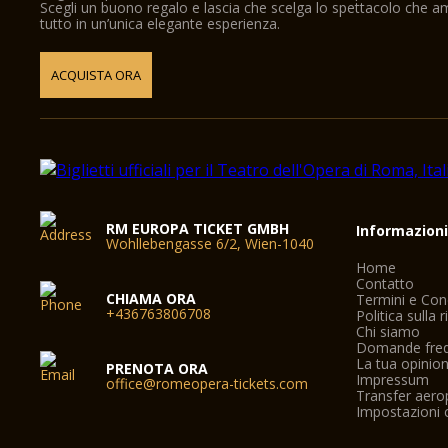
Scegli un buono regalo e lascia che scelga lo spettacolo che 
tutto in un’unica elegante esperienza.
ACQUISTA ORA
RM EUROPA TICKET GMBH
Informazion
Wohllebengasse 6/2, Wien-1040
Home
Contatto
CHIAMA ORA
Termini e Con
+436763806708
Politica sulla 
Chi siamo
Domande freq
La tua opinio
PRENOTA ORA
Impressum
office@romeopera-tickets.com
Transfer aer
Impostazioni 