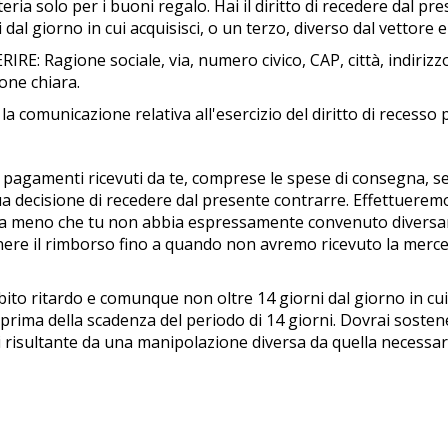
tteria solo per i buoni regalo. Hai il diritto di recedere dal 
al giorno in cui acquisisci, o un terzo, diverso dal vettore e 
SERIRE: Ragione sociale, via, numero civico, CAP, città, indiriz
one chiara.
ii la comunicazione relativa all'esercizio del diritto di recess
 i pagamenti ricevuti da te, comprese le spese di consegna, s
 tua decisione di recedere dal presente contrarre. Effettuerem
e, a meno che tu non abbia espressamente convenuto diversa
re il rimborso fino a quando non avremo ricevuto la merce o 
ito ritardo e comunque non oltre 14 giorni dal giorno in cui
 prima della scadenza del periodo di 14 giorni. Dovrai sostene
risultante da una manipolazione diversa da quella necessaria p