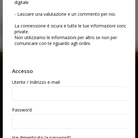
Effettua il login per utilizzare questa sezione. Puoi cliccare su
questo pulsante:
LOGIN
ACQUISTA ORA
BUONI REGALO
Regala a qualcuno una notte indimenticabile all’opera.
Scegli un buono regalo e lascia che scelga lo spettacolo
che ama—musica, dramma e arte di livello mondiale,
tutto in un’unica elegante esperienza.