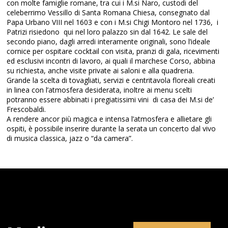
con molte famiglie romane, tra cui i M.si Naro, custodi del
celeberrimo Vessillo di Santa Romana Chiesa, consegnato dal
Papa Urbano VIII nel 1603 e con i M.si Chigi Montoro nel 1736, i
Patrizi risiedono qui nel loro palazzo sin dal 1642. Le sale del
secondo piano, dagli arredi interamente originali, sono l’ideale
cornice per ospitare cocktail con visita, pranzi di gala, ricevimenti
ed esclusivi incontri di lavoro, ai quali il marchese Corso, abbina
su richiesta, anche visite private ai saloni e alla quadreria.
Grande la scelta di tovagliati, servizi e centritavola floreali creati
in linea con l’atmosfera desiderata, inoltre ai menu scelti
potranno essere abbinati i pregiatissimi vini di casa dei M.si de’
Frescobaldi.
A rendere ancor più magica e intensa l’atmosfera e allietare gli
ospiti, è possibile inserire durante la serata un concerto dal vivo
di musica classica, jazz o “da camera”.