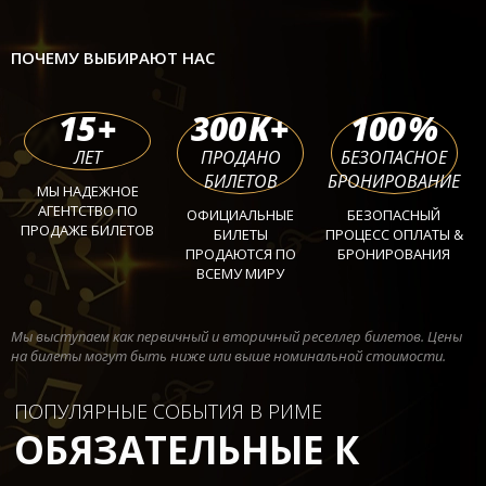
ПОЧЕМУ ВЫБИРАЮТ НАС
15
+
300
K+
100
%
ЛЕТ
ПРОДАНО
БЕЗОПАСНОЕ
БИЛЕТОВ
БРОНИРОВАНИЕ
МЫ НАДЕЖНОЕ
АГЕНТСТВО ПО
ОФИЦИАЛЬНЫЕ
БЕЗОПАСНЫЙ
ПРОДАЖЕ БИЛЕТОВ
БИЛЕТЫ
ПРОЦЕСС ОПЛАТЫ &
ПРОДАЮТСЯ ПО
БРОНИРОВАНИЯ
ВСЕМУ МИРУ
Мы выступаем как первичный и вторичный реселлер билетов. Цены
на билеты могут быть ниже или выше номинальной стоимости.
ПОПУЛЯРНЫЕ СОБЫТИЯ В РИМЕ
ОБЯЗАТЕЛЬНЫЕ К