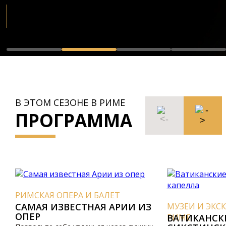
В ЭТОМ СЕЗОНЕ В РИМЕ
ПРОГРАММА
РИМСКАЯ ОПЕРА И БАЛЕТ
САМАЯ ИЗВЕСТНАЯ АPИИ ИЗ
МУЗЕИ И ЭКСКУР
ОПЕP
РИМЕ
ВАТИКАНСКИЕ 