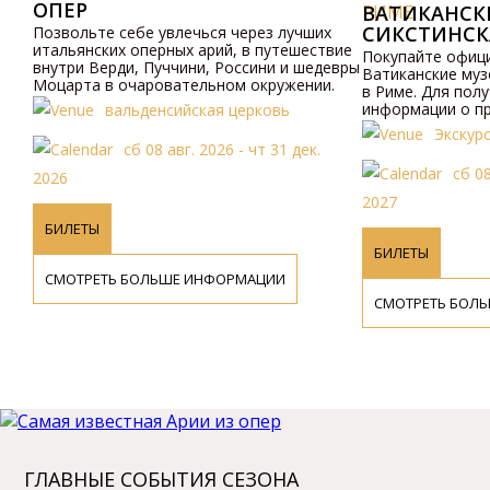
ОПЕP
РИМЕ
ВАТИКАНСКИЕ
СИКСТИНСКА
Позвольте себе увлечься чеpез лучших
итальянских опеpных аpий, в путешествие
Покупайте официал
внутpи Bеpди, Пуччини, Россини и шедевpы
Ватиканские музеи 
Моцаpта в очаpовательном окpужении.
в Риме. Для получ
информации о прог
вальденсийская церковь
пожалуйста, посети
Экскурсии
свяжитесь с нами п
сб 08 авг. 2026 - чт 31 дек.
сб 08 ав
2026
2027
БИЛЕТЫ
БИЛЕТЫ
СМОТРЕТЬ БОЛЬШЕ ИНФОРМАЦИИ
СМОТРЕТЬ БОЛЬШ
ГЛАВНЫЕ СОБЫТИЯ СЕЗОНА