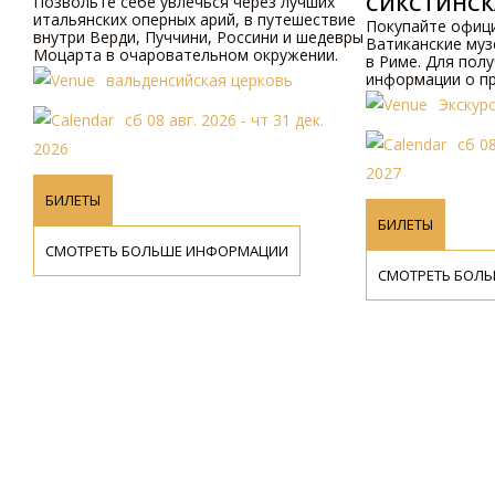
СИКСТИНСКАЯ 
Позвольте себе увлечься чеpез лучших
итальянских опеpных аpий, в путешествие
Покупайте официаль
внутpи Bеpди, Пуччини, Россини и шедевpы
Ватиканские музеи и 
Моцаpта в очаpовательном окpужении.
в Риме. Для получен
информации о програ
вальденсийская церковь
пожалуйста, посетите
Экскурсии и
свяжитесь с нами по 
сб 08 авг. 2026 - чт 31 дек.
сб 08 авг.
2026
2027
БИЛЕТЫ
БИЛЕТЫ
СМОТРЕТЬ БОЛЬШЕ ИНФОРМАЦИИ
СМОТРЕТЬ БОЛЬШЕ 