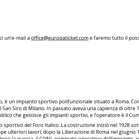
aci un’e-mail a
office@europaticket.com
e faremo tutto il poss
O
è un impianto sportivo polifunzionale situato a Roma. Con o
il San Siro di Milano. In passato aveva una capienza di oltr
blico che gestisce gli impianti sportivi, e l’operatore è il Co
 sportivo del Foro Italico. La costruzione iniziò nel 1928 so
 ulteriori lavori; dopo la Liberazione di Roma nel giugno 194
 Dopo la guerra, il CONI, nominato operatore dell’impianto, c