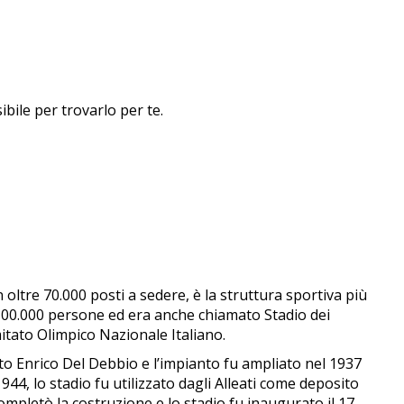
ibile per trovarlo per te.
ltre 70.000 posti a sedere, è la struttura sportiva più
e 100.000 persone ed era anche chiamato Stadio dei
mitato Olimpico Nazionale Italiano.
tto Enrico Del Debbio e l’impianto fu ampliato nel 1937
4, lo stadio fu utilizzato dagli Alleati come deposito
ompletò la costruzione e lo stadio fu inaugurato il 17