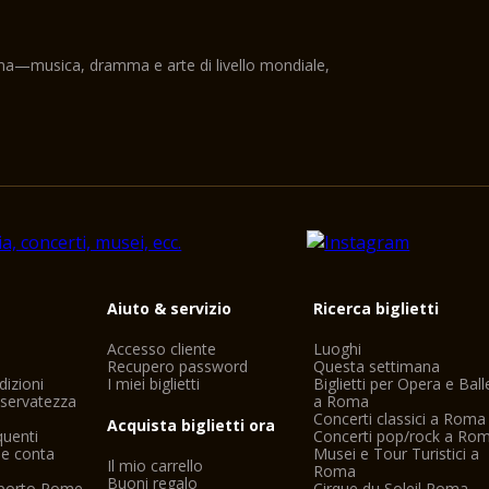
ama—musica, dramma e arte di livello mondiale,
i
Aiuto & servizio
Ricerca biglietti
Accesso cliente
Luoghi
Recupero password
Questa settimana
dizioni
I miei biglietti
Biglietti per Opera e Ball
riservatezza
a Roma
Concerti classici a Roma
Acquista biglietti ora
uenti
Concerti pop/rock a Ro
ne conta
Musei e Tour Turistici a
Il mio carrello
Roma
Buoni regalo
oporto Rome
Cirque du Soleil Roma