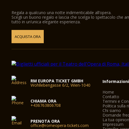
Regala a qualcuno una notte indimenticabile all’opera.
Scegli un buono regalo e lascia che scelga lo spettacolo che 
tutto in un’unica elegante esperienza.
ACQUISTA ORA
RM EUROPA TICKET GMBH
Informazion
Wohllebengasse 6/2, Wien-1040
Home
Contatto
CHIAMA ORA
Termini e Con
+436763806708
Politica sulla 
Chi siamo
Domande freq
La tua opinio
PRENOTA ORA
Impressum
office@romeopera-tickets.com
Transfer aer