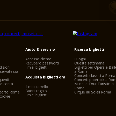
i
Aiuto & servizio
Ricerca biglietti
Accesso cliente
Luoghi
Recupero password
Questa settimana
dizioni
I miei biglietti
Biglietti per Opera e Ball
riservatezza
a Roma
Concerti classici a Roma
Acquista biglietti ora
uenti
Concerti pop/rock a Ro
ne conta
Musei e Tour Turistici a
Il mio carrello
Roma
Buoni regalo
oporto Rome
Cirque du Soleil Roma
I miei biglietti
cookie