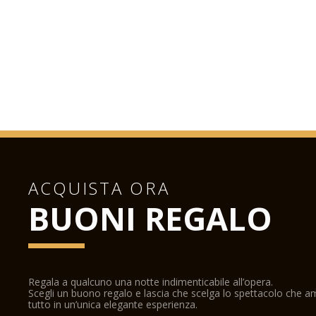
ACQUISTA ORA
BUONI REGALO
Regala a qualcuno una notte indimenticabile all’opera.
Scegli un buono regalo e lascia che scelga lo spettacolo che 
tutto in un’unica elegante esperienza.