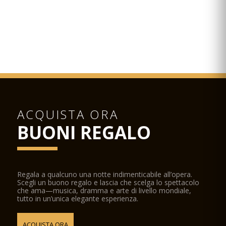
ACQUISTA ORA
BUONI REGALO
Regala a qualcuno una notte indimenticabile all’opera.
Scegli un buono regalo e lascia che scelga lo spettacolo
che ama—musica, dramma e arte di livello mondiale,
tutto in un’unica elegante esperienza.
ACQUISTA ORA