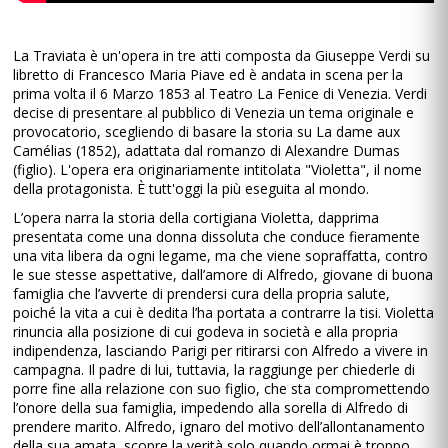
La Traviata è un'opera in tre atti composta da Giuseppe Verdi su
libretto di Francesco Maria Piave ed è andata in scena per la
prima volta il 6 Marzo 1853 al Teatro La Fenice di Venezia. Verdi
decise di presentare al pubblico di Venezia un tema originale e
provocatorio, scegliendo di basare la storia su La dame aux
Camélias (1852), adattata dal romanzo di Alexandre Dumas
(figlio). L'opera era originariamente intitolata "Violetta", il nome
della protagonista. È tutt'oggi la più eseguita al mondo.
L’opera narra la storia della cortigiana Violetta, dapprima
presentata come una donna dissoluta che conduce fieramente
una vita libera da ogni legame, ma che viene sopraffatta, contro
le sue stesse aspettative, dall’amore di Alfredo, giovane di buona
famiglia che l’avverte di prendersi cura della propria salute,
poiché la vita a cui è dedita l’ha portata a contrarre la tisi. Violetta
rinuncia alla posizione di cui godeva in società e alla propria
indipendenza, lasciando Parigi per ritirarsi con Alfredo a vivere in
campagna. Il padre di lui, tuttavia, la raggiunge per chiederle di
porre fine alla relazione con suo figlio, che sta compromettendo
l’onore della sua famiglia, impedendo alla sorella di Alfredo di
prendere marito. Alfredo, ignaro del motivo dell’allontanamento
della sua amata, scopre la verità solo quando ormai è troppo