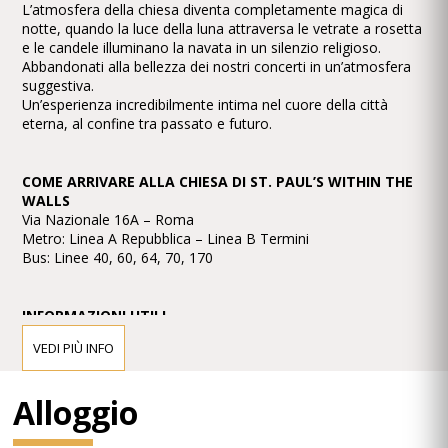
L’atmosfera della chiesa diventa completamente magica di
notte, quando la luce della luna attraversa le vetrate a rosetta
e le candele illuminano la navata in un silenzio religioso.
Abbandonati alla bellezza dei nostri concerti in un’atmosfera
suggestiva.
Un’esperienza incredibilmente intima nel cuore della città
eterna, al confine tra passato e futuro.
COME ARRIVARE ALLA CHIESA DI ST. PAUL’S WITHIN THE
WALLS
Via Nazionale 16A – Roma
Metro: Linea A Repubblica – Linea B Termini
Bus: Linee 40, 60, 64, 70, 170
INFORMAZIONI UTILI
I biglietti non sono rimborsabili.
VEDI PIÙ INFO
Per garantirti il miglior posto nella tua categoria, ti
consigliamo di arrivare ai concerti almeno 30 minuti prima
dell’inizio.
Alloggio
Nessun codice di abbigliamento richiesto.
Toilette: sì