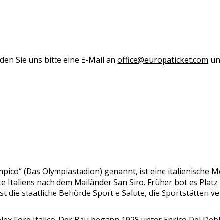
den Sie uns bitte eine E-Mail an
office@europaticket.com
und
O
mpico“ (Das Olympiastadion) genannt, ist eine italienische 
e Italiens nach dem Mailänder San Siro. Früher bot es Plat
t die staatliche Behörde Sport e Salute, die Sportstätten ver
x Foro Italico. Der Bau begann 1928 unter Enrico Del Debb