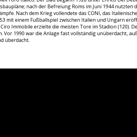
sbaupläne; nach der Befreiung Roms im Juni 1944 nutzten di
mpfe. Nach dem Krieg vollendete das CONI, das Italienisch
53 mit einem Fußballspiel zwischen Italien und Ungarn eröff
a. Ciro Immobile erzielte die meisten Tore im Stadion (120).
Vor 1990 war die Anlage fast vollständig unüberdacht, au
nd überdacht.