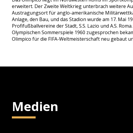
erweitert. Der Zweite Weltkrieg unterbrach weitere Au
Austragungsort für anglo-amerikanische Militärwettkä
Anlage, den Bau, und das Stadion wurde am 17. Mai 19
Profifußballvereine der Stadt, S.S. Lazio und A.S. Rom
Olympischen Sommerspiele 1960 zugesprochen bekam. 
Olimpico für die FIFA-Weltmeisterschaft neu gebaut u
Medien