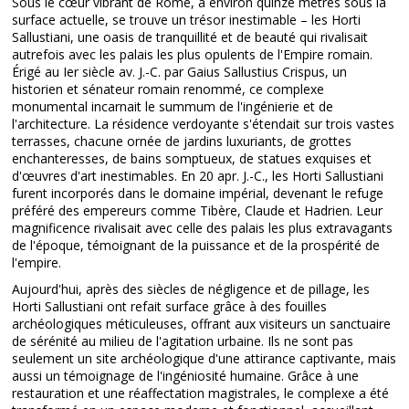
Sous le cœur vibrant de Rome, à environ quinze mètres sous la
surface actuelle, se trouve un trésor inestimable – les Horti
Sallustiani, une oasis de tranquillité et de beauté qui rivalisait
autrefois avec les palais les plus opulents de l'Empire romain.
Érigé au Ier siècle av. J.-C. par Gaius Sallustius Crispus, un
historien et sénateur romain renommé, ce complexe
monumental incarnait le summum de l'ingénierie et de
l'architecture. La résidence verdoyante s'étendait sur trois vastes
terrasses, chacune ornée de jardins luxuriants, de grottes
enchanteresses, de bains somptueux, de statues exquises et
d'œuvres d'art inestimables. En 20 apr. J.-C., les Horti Sallustiani
furent incorporés dans le domaine impérial, devenant le refuge
préféré des empereurs comme Tibère, Claude et Hadrien. Leur
magnificence rivalisait avec celle des palais les plus extravagants
de l'époque, témoignant de la puissance et de la prospérité de
l'empire.
Aujourd'hui, après des siècles de négligence et de pillage, les
Horti Sallustiani ont refait surface grâce à des fouilles
archéologiques méticuleuses, offrant aux visiteurs un sanctuaire
de sérénité au milieu de l'agitation urbaine. Ils ne sont pas
seulement un site archéologique d'une attirance captivante, mais
aussi un témoignage de l'ingéniosité humaine. Grâce à une
restauration et une réaffectation magistrales, le complexe a été