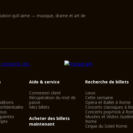
ntation qu’il aime — musique, drame et art de
s
Aide & service
Recherche de billets
Connexion client
Lieux
Récupération du mot de
Cette semaine
ditions
passe
Opéra et Ballet à Rome
nfidentialite
Mes billets
Concerts classiques à 
nous
Concerts pop/rock à Ro
quentes
Musées et Visites Guidé
Acheter des billets
mpte
Rome
maintenant
Cirque du Soleil Rome