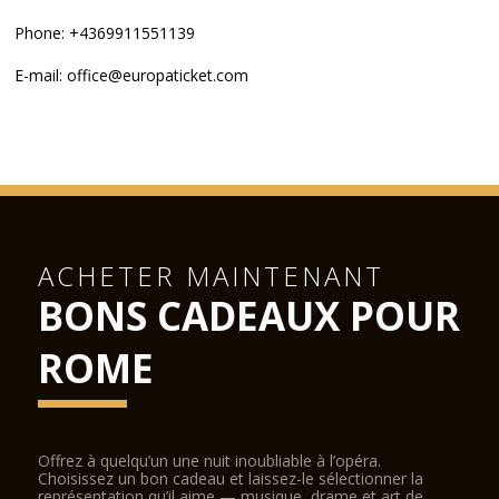
Phone: +4369911551139
E-mail: office@europaticket.com
ACHETER MAINTENANT
BONS CADEAUX POUR
ROME
Offrez à quelqu’un une nuit inoubliable à l’opéra.
Choisissez un bon cadeau et laissez-le sélectionner la
représentation qu’il aime — musique, drame et art de