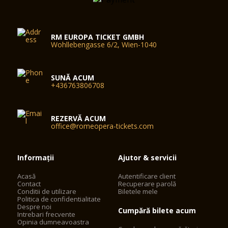
RM EUROPA TICKET GMBH
Wohllebengasse 6/2, Wien-1040
SUNĂ ACUM
+436763806708
REZERVĂ ACUM
office@romeopera-tickets.com
Informații
Ajutor & servicii
Acasă
Autentificare client
Contact
Recuperare parolă
Conditii de utilizare
Biletele mele
Politica de confidentialitate
Despre noi
Cumpără bilete acum
Intrebari frecvente
Opinia dumneavoastra