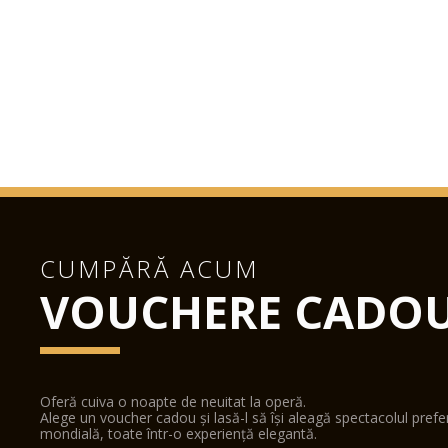
CUMPĂRĂ ACUM
VOUCHERE CADO
Oferă cuiva o noapte de neuitat la operă.
Alege un voucher cadou și lasă-l să își aleagă spectacolul pref
mondială, toate într-o experiență elegantă.