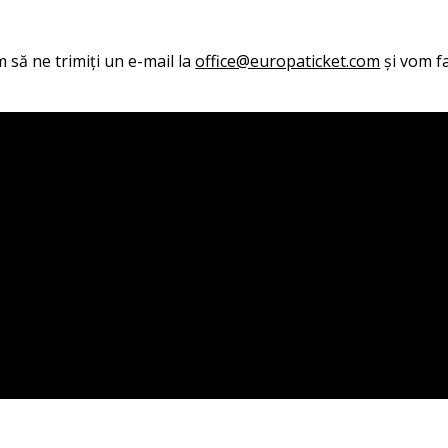
 să ne trimiți un e-mail la
office@europaticket.com
și vom fa