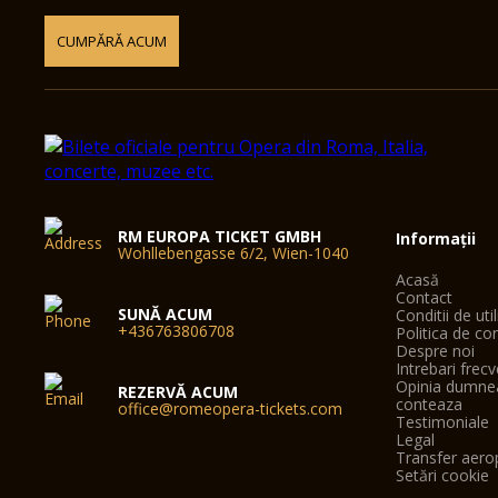
CUMPĂRĂ ACUM
RM EUROPA TICKET GMBH
Informații
Wohllebengasse 6/2, Wien-1040
Acasă
Contact
SUNĂ ACUM
Conditii de uti
+436763806708
Politica de con
Despre noi
Intrebari frec
Opinia dumne
REZERVĂ ACUM
conteaza
office@romeopera-tickets.com
Testimoniale
Legal
Transfer aer
Setări cookie