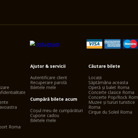
Ajutor & servicii
Căutare bilete
Autentificare client
Locații
Recuperare parolă
Săptămâna aceasta
lizare
Biletele mele
Operă și balet Roma
fidentialitate
Concerte clasice Roma
Concerte Pop/Rock Ro
Cumpără bilete acum
vente
Muzee și tururi turistice
avoastra
Roma
Coșul meu de cumpărături
Cirque du Soleil Roma
Cupone cadou
Biletele mele
oport Roma