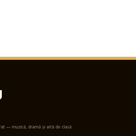
U
erat — muzică, dramă și artă de clasă