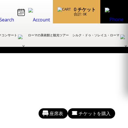
0
チケット
合計:
0
€
クコンサート
ローマの美術館と観光ツアー
シルク・ドゥ・ソレイユ・ローマ
座席表
チケットを購入