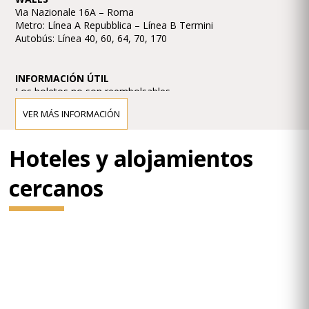
Via Nazionale 16A – Roma
Metro: Línea A Repubblica – Línea B Termini
Autobús: Línea 40, 60, 64, 70, 170
INFORMACIÓN ÚTIL
Los boletos no son reembolsables.
Para garantizar el mejor asiento en su categoría, se
VER MÁS INFORMACIÓN
recomienda llegar a los conciertos al menos 30 minutos
antes del inicio.
No se requiere código de vestimenta.
Hoteles y alojamientos
Baños: sí
Acceso para discapacitados: sí
cercanos