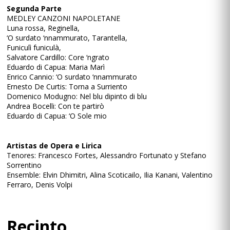
Segunda Parte
MEDLEY CANZONI NAPOLETANE
Luna rossa, Reginella,
‘O surdato ‘nnammurato, Tarantella,
Funiculì funiculà,
Salvatore Cardillo: Core ‘ngrato
Eduardo di Capua: Maria Marì
Enrico Cannio: ‘O surdato ‘nnammurato
Ernesto De Curtis: Torna a Surriento
Domenico Modugno: Nel blu dipinto di blu
Andrea Bocelli: Con te partirò
Eduardo di Capua: ‘O Sole mio
Artistas de Opera e Lirica
Tenores: Francesco Fortes, Alessandro Fortunato y Stefano
Sorrentino
Ensemble: Elvin Dhimitri, Alina Scoticailo, Ilia Kanani, Valentino
Ferraro, Denis Volpi
Recinto