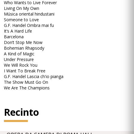
Who Wants to Live Forever
Living On My Own
Música oriental hindustani
Someone to Love
G.F. Handel Ombra mai fu
It’s A Hard Life
Barcelona
Don’t Stop Me Now
Bohemian Rhapsody
A Kind of Magic
Under Pressure
We Will Rock You
I Want To Break Free
G.F. Handel Lascia ch'io pianga
The Show Must Go On
We Are The Champions
Recinto